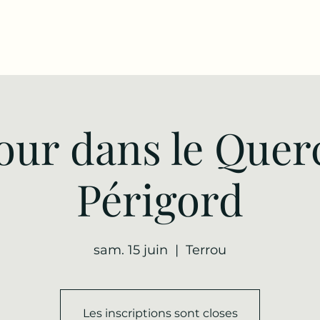
our dans le Quer
Périgord
sam. 15 juin
  |  
Terrou
Les inscriptions sont closes