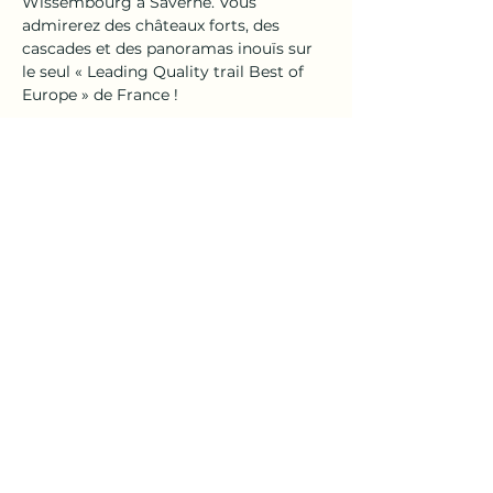
Wissembourg à Saverne. Vous 
admirerez des châteaux forts, des 
cascades et des panoramas inouïs sur 
le seul « Leading Quality trail Best of 
Europe » de France ! 
Afficher plus
Partager cet événement